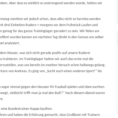
denken. Aber dass es wirklich so anstrengend werden würde, hätten wir
mstag merkten wir jedoch schon, dass alles nicht so harmlos werden
kt mit drei Einheiten Rudern + morgens vor dem Frühstück Laufen und
n genug für das ganze Traininglager gerudert zu sein. Wir fielen am
 gefilmt wurden kamen am nächsten Tag direkt in den Genuss uns selber
el analysiert.
dem Wasser, was sich nicht gerade positiv auf unsere Ruderei
trainieren. Im Traininglager hatten wir auch das erste mal die
erzustellen, was uns bereits im zweiten Versuch schon halbwegs gelang.
re von Andreas. Es ging von „Sucht euch einen anderen Sport!“ bis
ten sogar einmal gegen den Neusser RV Fussball spielen und überraschten
bewegt, vielleicht trifft man ja mal den Ball!!“ Nach diesem Abend waren
ht.
 eine Bundestrainer-Kappe kauften.
ahren und haben die Erfahrung gemacht, dass Großboot mit Trainern