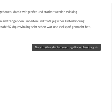
ingehauen, damit wir größer und stärker werden Winking
elen anstrengenden Einheiten und trotz jeglicher Unterbindung
bezahlt!&ldquoWinking sehr schön war und viel spaß gemacht hat.
Bericht über die Juniorenregatta in Hamburg →