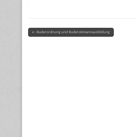
← Ruderordnung und Ruderobmannausbildung
Post navigation