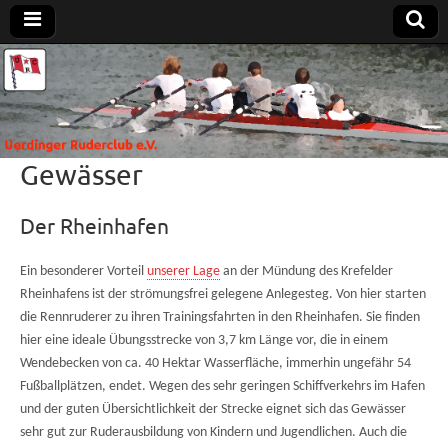
Uerdinger
Rudern in
Krefeld-
Uerdingen
Ruderclub
Gewässer
e.V.
Der Rheinhafen
Ein besonderer Vorteil
unserer Lage
an der Mündung des Krefelder
Rheinhafens ist der strömungsfrei gelegene Anlegesteg. Von hier starten
die Rennruderer zu ihren Trainingsfahrten in den Rheinhafen. Sie finden
hier eine ideale Übungsstrecke von 3,7 km Länge vor, die in einem
Wendebecken von ca. 40 Hektar Wasserfläche, immerhin ungefähr 54
Fußballplätzen, endet. Wegen des sehr geringen Schiffverkehrs im Hafen
und der guten Übersichtlichkeit der Strecke eignet sich das Gewässer
sehr gut zur Ruderausbildung von Kindern und Jugendlichen. Auch die