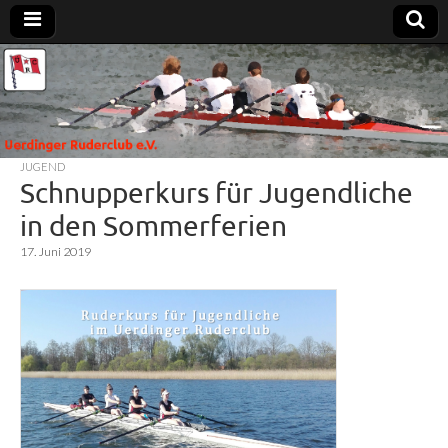
Uerdinger
Rudern in
Krefeld-
Uerdingen
Ruderclub
JUGEND
e.V.
Schnupperkurs für Jugendliche
in den Sommerferien
17. Juni 2019