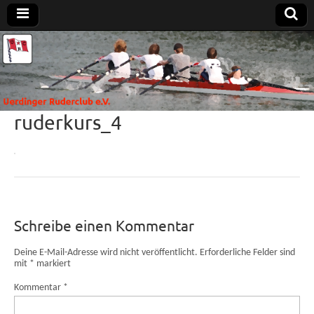
Uerdinger
Rudern in
Krefeld-
Uerdingen
Ruderclub
ruderkurs_4
e.V.
Schreibe einen Kommentar
Deine E-Mail-Adresse wird nicht veröffentlicht.
Erforderliche Felder sind
mit
*
markiert
Kommentar
*