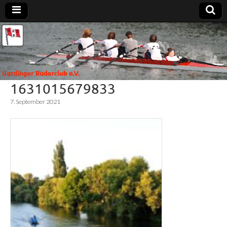
Uerdinger
Rudern in
Krefeld-
Uerdingen
Ruderclub
1631015679833
e.V.
7. September 2021