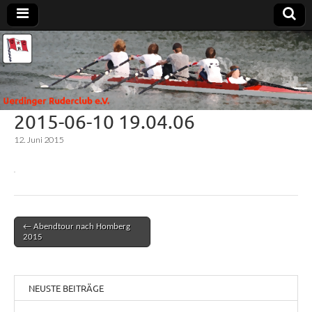
Uerdinger
Rudern in
Krefeld-
Uerdingen
Ruderclub
2015-06-10 19.04.06
e.V.
12. Juni 2015
← Abendtour nach Homberg
Post navigation
2015
NEUSTE BEITRÄGE