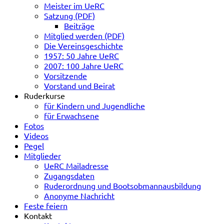
Meister im UeRC
Satzung (PDF)
Beiträge
Mitglied werden (PDF)
Die Vereinsgeschichte
1957: 50 Jahre UeRC
2007: 100 Jahre UeRC
Vorsitzende
Vorstand und Beirat
Ruderkurse
für Kindern und Jugendliche
für Erwachsene
Fotos
Videos
Pegel
Mitglieder
UeRC Mailadresse
Zugangsdaten
Ruderordnung und Bootsobmannausbildung
Anonyme Nachricht
Feste feiern
Kontakt