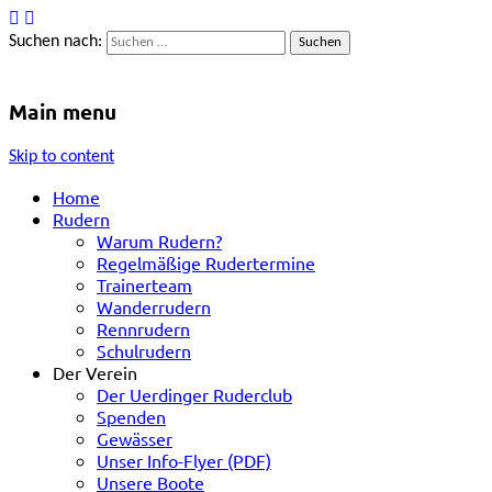
Suchen nach:
Uerdinger Ruderclub e.V.
Rudern in Krefeld-Uerdingen
Main menu
Skip to content
Home
Rudern
Warum Rudern?
Regelmäßige Rudertermine
Trainerteam
Wanderrudern
Rennrudern
Schulrudern
Der Verein
Der Uerdinger Ruderclub
Spenden
Gewässer
Unser Info-Flyer (PDF)
Unsere Boote