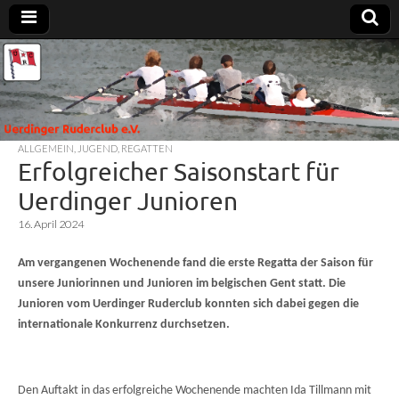
Uerdinger
Rudern in
Krefeld-
Uerdingen
Ruderclub
ALLGEMEIN
,
JUGEND
,
REGATTEN
e.V.
Erfolgreicher Saisonstart für
Uerdinger Junioren
16. April 2024
Am vergangenen Wochenende fand die erste Regatta der Saison für
unsere Juniorinnen und Junioren im belgischen Gent statt. Die
Junioren vom Uerdinger Ruderclub konnten sich dabei gegen die
internationale Konkurrenz durchsetzen.
Den Auftakt in das erfolgreiche Wochenende machten Ida Tillmann mit