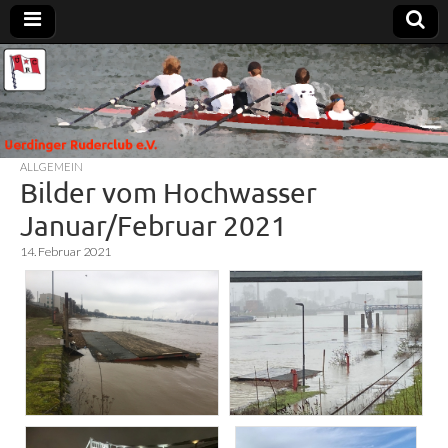
Uerdinger
Rudern in
Krefeld-
Uerdingen
Ruderclub
ALLGEMEIN
e.V.
Bilder vom Hochwasser
Januar/Februar 2021
14. Februar 2021