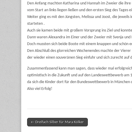
Den Anfang machten Katharina und Hannah im Zweier die ihre
vom Start an links liegen ließen und den ersten Sieg des Tages e
Weiter ging es mit den Jüngsten, Melissa und Joost, die jeweils 
starteten .
Auch sie kamen beide mit großem Vorsprung ins Ziel und konnte
Dann waren Alexandra im Einer und der Zweier mit Svenja und
Doch mussten sich beide Boote mit einem knappen und schön e
Den Abschluß des glorreichen Wochenendes machte der Vierer
der wieder einen souveränen Sieg einfuhr und sich zurecht auf 
Zusammenfassend kann man sagen, dass wieder mal erfolgreich
optimistisch in die Zukunft und auf den Landeswettbewerb am 11.
da sich die Kinder dort für den Bundeswettbewerb in München q
Also viel Erfolg!
← Dreifach Silber für Mara Kölker
Post navigation