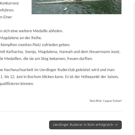
 Konkurrenz
infuhren.
im Einer
n sich eine weitere Medaille abholen.
 Magdalena an der Reihe.
rkämpften zweiten Platz zufrieden geben.
 mit Katharina, Svenja, Magdalena, Hannah und dem Steuermann Joost,
die Medaillen, die sie am Steg bekamen, freuen durften.
e Nachwuchsarbeit im Uerdinger Ruderclub geleistet wird und man
 bis 12. Juni in Bochum blicken kann. Es ist der Höhepunkt der Saison,
ualifizieren können.
Text/Bild: Caspar Follert
Uerdinger Ruderer in Köln erfolgreich →