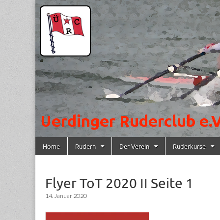
Uerdinger
Rudern in
Krefeld-
Uerdingen
Ruderclub
e.V.
Skip to content
Home
Rudern
Der Verein
Ruderkurse
Main menu
Flyer ToT 2020 II Seite 1
14. Januar 2020