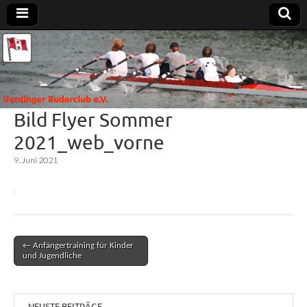
Uerdinger
Rudern in
Krefeld-
Uerdingen
Ruderclub
Bild Flyer Sommer
e.V.
2021_web_vorne
9. Juni 2021
← Anfängertraining für Kinder
Post navigation
und Jugendliche
NEUSTE BEITRÄGE