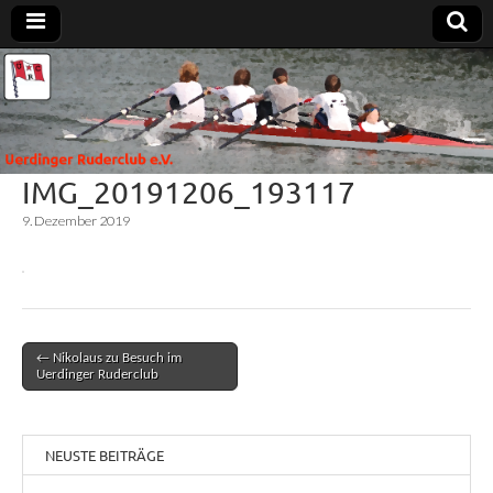
Uerdinger
Rudern in
Krefeld-
Uerdingen
Ruderclub
IMG_20191206_193117
e.V.
9. Dezember 2019
← Nikolaus zu Besuch im
Post navigation
Uerdinger Ruderclub
NEUSTE BEITRÄGE