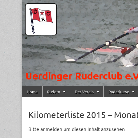
Uerdinger
Rudern in
Krefeld-
Uerdingen
Ruderclub
e.V.
Skip to content
Home
Rudern
Der Verein
Ruderkurse
Main menu
Kilometerliste 2015 – Mona
Bitte anmelden um diesen Inhalt anzusehen