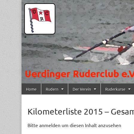
Uerdinger
Rudern in
Krefeld-
Uerdingen
Ruderclub
e.V.
Skip to content
Home
Rudern
Der Verein
Ruderkurse
Main menu
Kilometerliste 2015 – Gesa
Bitte anmelden um diesen Inhalt anzusehen