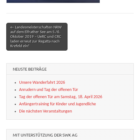
← Landesmeisterschaften NRW
Post navigation
auf dem Elfrather See am 5./6.
Oktober 2019 – UeRC und CRC
laden erneut zur Regatta nach
Krefeld ein!
NEUSTE BEITRÄGE
Unsere Wanderfahrt 2026
Anrudern und Tag der offenen Tür
Tag der offenen Tür am Samstag, 18. April 2026
Anfängertraining für Kinder und Jugendliche
Die nächsten Veranstaltungen
MIT UNTERSTÜTZUNG DER SWK AG