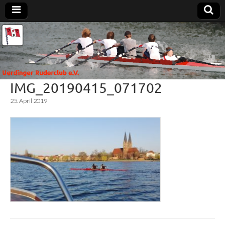
Uerdinger
Rudern in
Krefeld-
Uerdingen
Ruderclub
IMG_20190415_071702
e.V.
25. April 2019