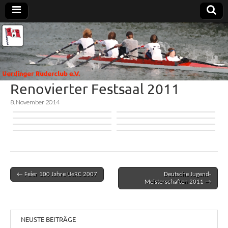
Uerdinger
Rudern in
Krefeld-
Uerdingen
Ruderclub
Renovierter Festsaal 2011
e.V.
8. November 2014
← Feier 100 Jahre UeRC 2007
Deutsche Jugend-
Post navigation
Meisterschaften 2011 →
NEUSTE BEITRÄGE