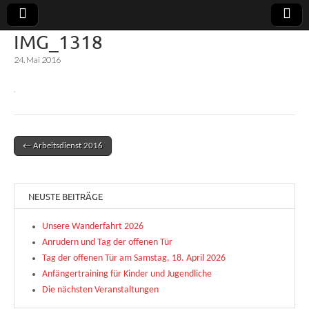
IMG_1318
Uerdinger
Rudern in
24. Mai 2016
Krefeld-
Uerdingen
Ruderclub
e.V.
← Arbeitsdienst 2016
Post navigation
NEUSTE BEITRÄGE
Unsere Wanderfahrt 2026
Anrudern und Tag der offenen Tür
Tag der offenen Tür am Samstag, 18. April 2026
Anfängertraining für Kinder und Jugendliche
Die nächsten Veranstaltungen