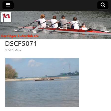
Uerdinger
Rudern in
Krefeld-
Uerdingen
Ruderclub
DSCF5071
e.V.
4. April 2017