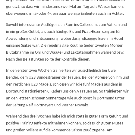
genutzt, so dass wir mindestens zwei Mal am Tag aufs Wasser kamen,
überwiegend im 2- oder 4-, ein paar wenige Einheiten auch im Achter.
Sowohl interessante Ausflüge nach Rom ins Colloseum, zum Vatikan und
in ein großes Outlet, als auch häufige Eis und Pizza-Essen sorgten für
Abwechslung und Entspannung, wobei das großzügige Essen im Hotel
einsame Spitze war. Die regelmäßige Routine (jeden zweiten Morgen
Blutabnahme im Ohr und Waage) und Laktatabnahmen während bzw.
Nach den Belastungen sollte der Kontrolle dienen.
In den ersten zwei Wochen trainierten wir ausschließlich bei Uwe
Bender, dem U23 Bundestrainer der Frauen. Bei der Abreise von ihm und
den restlichen U23 Mädels, schlossen wir (die fünf Mädels aus dem in
Dortmund stationierten C-Kader) uns den A-Frauen an. So trainierten wir
an den letzten schönen Sonnentage wie auch sonst in Dortmund unter
der Leitung Ralf Holtmeyers und Werner Nowaks.
Während den drei Wochen habe ich mich stets in guter Form gefühlt und
positive Trainingseffekte mitnehmen können, so dass ich guten Mutes
und großen Willens auf die kommende Saison 2006 zugehe. Am