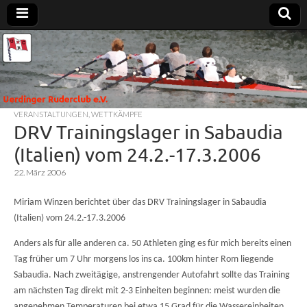
Uerdinger
Rudern in
Krefeld-
Uerdingen
Ruderclub
VERANSTALTUNGEN
,
WETTKÄMPFE
e.V.
DRV Trainingslager in Sabaudia
(Italien) vom 24.2.-17.3.2006
22. März 2006
Miriam Winzen berichtet über das DRV Trainingslager in Sabaudia
(Italien) vom 24.2.-17.3.2006
Anders als für alle anderen ca. 50 Athleten ging es für mich bereits einen
Tag früher um 7 Uhr morgens los ins ca. 100km hinter Rom liegende
Sabaudia. Nach zweitägige, anstrengender Autofahrt sollte das Training
am nächsten Tag direkt mit 2-3 Einheiten beginnen: meist wurden die
angenehmen Temperaturen bei etwa 15 Grad für die Wassereinheiten