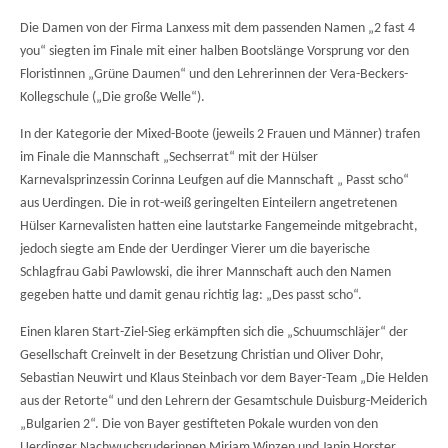
Die Damen von der Firma Lanxess mit dem passenden Namen „2 fast 4
you“ siegten im Finale mit einer halben Bootslänge Vorsprung vor den
Floristinnen „Grüne Daumen“ und den Lehrerinnen der Vera-Beckers-
Kollegschule („Die große Welle“).
In der Kategorie der Mixed-Boote (jeweils 2 Frauen und Männer) trafen
im Finale die Mannschaft „Sechserrat“ mit der Hülser
Karnevalsprinzessin Corinna Leufgen auf die Mannschaft „ Passt scho“
aus Uerdingen. Die in rot-weiß geringelten Einteilern angetretenen
Hülser Karnevalisten hatten eine lautstarke Fangemeinde mitgebracht,
jedoch siegte am Ende der Uerdinger Vierer um die bayerische
Schlagfrau Gabi Pawlowski, die ihrer Mannschaft auch den Namen
gegeben hatte und damit genau richtig lag: „Des passt scho“.
Einen klaren Start-Ziel-Sieg erkämpften sich die „Schuumschläjer“ der
Gesellschaft Creinvelt in der Besetzung Christian und Oliver Dohr,
Sebastian Neuwirt und Klaus Steinbach vor dem Bayer-Team „Die Helden
aus der Retorte“ und den Lehrern der Gesamtschule Duisburg-Meiderich
„Bulgarien 2“. Die von Bayer gestifteten Pokale wurden von den
Uerdinger Nachwuchsruderinnen Miriam Winzen und Janin Horster