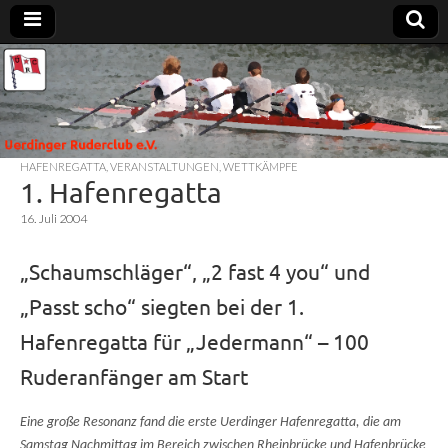
Uerdinger
Rudern in
Krefeld-
Uerdingen
Ruderclub
HAFENREGATTA
,
VERANSTALTUNGEN
,
WETTKÄMPFE
e.V.
1. Hafenregatta
16. Juli 2004
„Schaumschläger“, „2 fast 4 you“ und
„Passt scho“ siegten bei der 1.
Hafenregatta für „Jedermann“ – 100
Ruderanfänger am Start
Eine große Resonanz fand die erste Uerdinger Hafenregatta, die am
Samstag Nachmittag im Bereich zwischen Rheinbrücke und Hafenbrücke