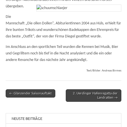
übergeben.
Die
Mannschaft „Die ollen Dollen“, Abiturientinnen 2004 aus Hüls, erhielt für
ihre bunten Trikots und wunderschönen Badekappen den Ehrenpreis für
das beste „Outfit“, der von der Firma Diegel gestiftet wurde.
Im Anschluss an den sportlichen Teil wurden die Rennen bei Musik, Bier
und Gegrilltem noch bis tief in die Nacht analysiert und die ein oder
andere Revanche für das nächste Jahr angekündigt.
Text/Bilder: Andreas Birmes
← Glänzender Saisonauftakt
2. Uerdinger Hafenregatta der
Post navigation
Landratten →
NEUSTE BEITRÄGE