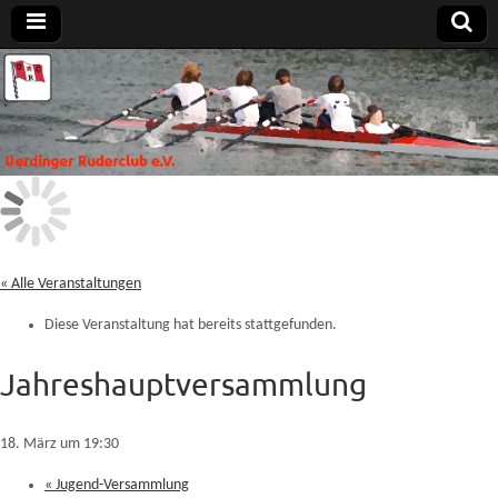
Uerdinger
Rudern in
Krefeld-
Uerdingen
Ruderclub
e.V.
« Alle Veranstaltungen
Diese Veranstaltung hat bereits stattgefunden.
Jahreshauptversammlung
18. März um 19:30
«
Jugend-Versammlung