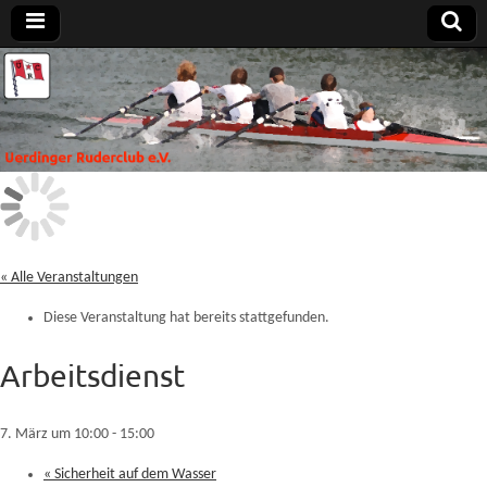
Uerdinger
Rudern in
Krefeld-
Uerdingen
Ruderclub
e.V.
« Alle Veranstaltungen
Diese Veranstaltung hat bereits stattgefunden.
Arbeitsdienst
7. März um 10:00
-
15:00
«
Sicherheit auf dem Wasser