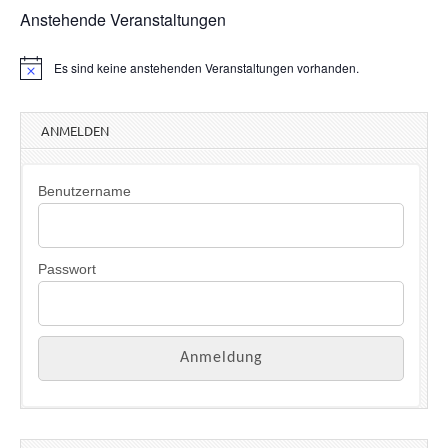
Anstehende Veranstaltungen
Es sind keine anstehenden Veranstaltungen vorhanden.
H
i
n
w
ANMELDEN
e
i
s
Benutzername
Passwort