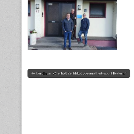
← Uerdinger RC erhält Zertifikat „Gesundheitssport Rudern“
Post navigation