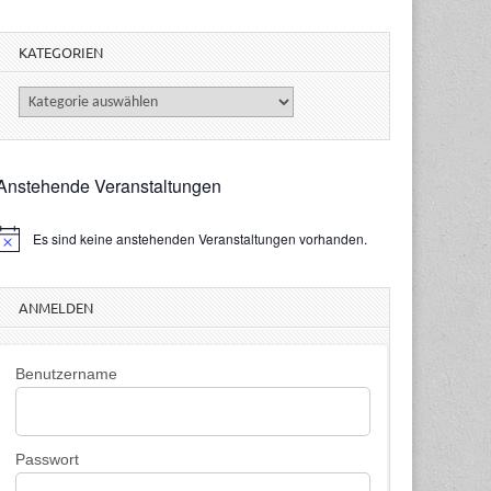
KATEGORIEN
Kategorien
Anstehende Veranstaltungen
Es sind keine anstehenden Veranstaltungen vorhanden.
H
n
w
ANMELDEN
e
s
Benutzername
Passwort