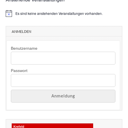
Es sind keine anstehenden Veranstaltungen vorhanden.
H
i
n
w
ANMELDEN
e
i
s
Benutzername
Passwort