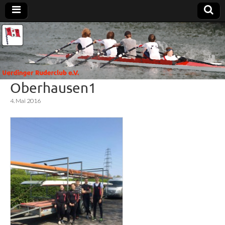
Uerdinger
Rudern in
Krefeld-
Uerdingen
Ruderclub
Oberhausen1
e.V.
4. Mai 2016