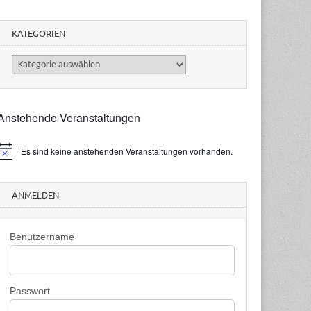
KATEGORIEN
Kategorien
Anstehende Veranstaltungen
Es sind keine anstehenden Veranstaltungen vorhanden.
H
n
w
ANMELDEN
e
s
Benutzername
Passwort