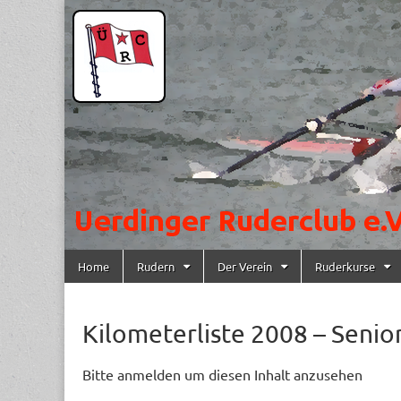
Uerdinger
Rudern in
Krefeld-
Uerdingen
Ruderclub
e.V.
Skip to content
Home
Rudern
Der Verein
Ruderkurse
Main menu
Kilometerliste 2008 – Senio
Bitte anmelden um diesen Inhalt anzusehen