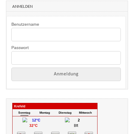
w
ANMELDEN
e
i
s
Benutzername
Passwort