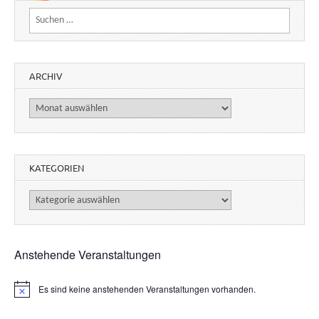
Suchen nach:
ARCHIV
Archiv
KATEGORIEN
Kategorien
Anstehende Veranstaltungen
Es sind keine anstehenden Veranstaltungen vorhanden.
H
i
n