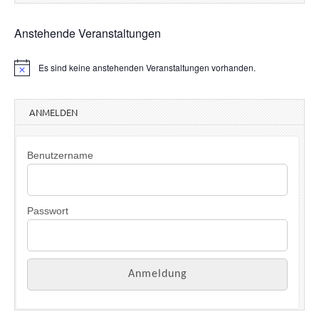
Anstehende Veranstaltungen
Es sind keine anstehenden Veranstaltungen vorhanden.
H
i
n
w
ANMELDEN
e
i
s
Benutzername
Passwort