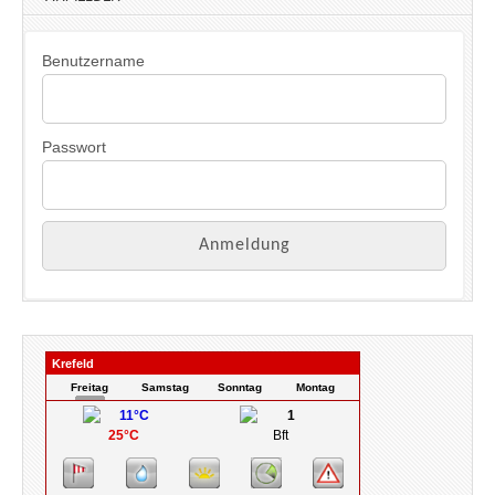
e
i
s
Benutzername
Passwort