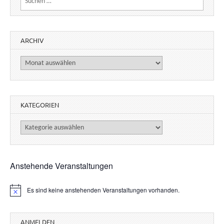
ARCHIV
Archiv
KATEGORIEN
Kategorien
Anstehende Veranstaltungen
Es sind keine anstehenden Veranstaltungen vorhanden.
H
i
n
w
ANMELDEN