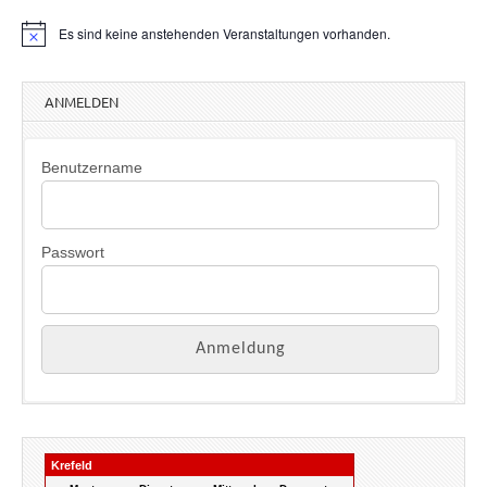
Es sind keine anstehenden Veranstaltungen vorhanden.
H
i
n
w
ANMELDEN
e
i
s
Benutzername
Passwort