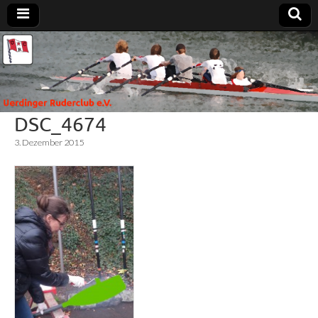
Uerdinger
Rudern in
Krefeld-
Uerdingen
Ruderclub
DSC_4674
e.V.
3. Dezember 2015