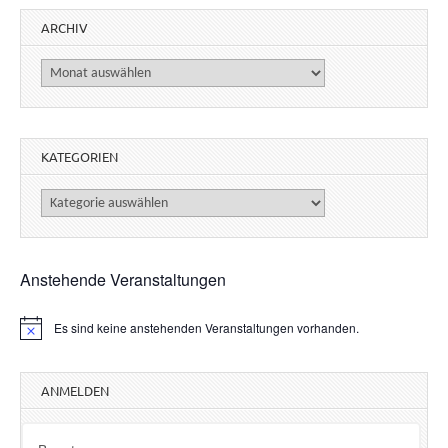
ARCHIV
Archiv
KATEGORIEN
Kategorien
Anstehende Veranstaltungen
Es sind keine anstehenden Veranstaltungen vorhanden.
H
i
n
w
ANMELDEN
e
i
s