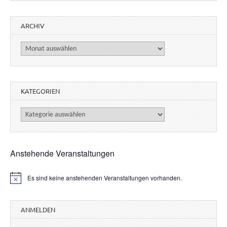
ARCHIV
Archiv
KATEGORIEN
Kategorien
Anstehende Veranstaltungen
Es sind keine anstehenden Veranstaltungen vorhanden.
H
i
n
w
ANMELDEN
e
i